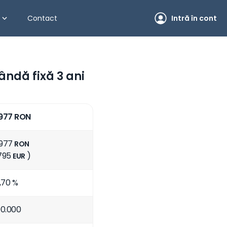
Contact
Intră în cont
bândă fixă 3 ani
977 RON
.977
RON
.795
)
EUR
,70 %
0.000