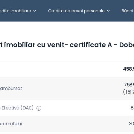
edite imobiliare
Credite de nevoi personale
Bănci
t imobiliar cu venit- certificate A - Do
458.
758
 rambursat
( 151
 Efectiva (DAE)
8
rumutului
30