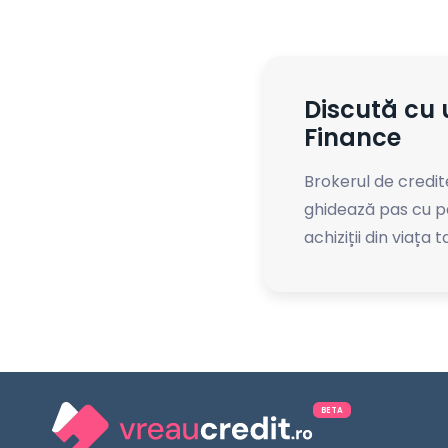
Discută cu 
Finance
Brokerul de credit
ghidează pas cu p
achiziții din viața t
BETA