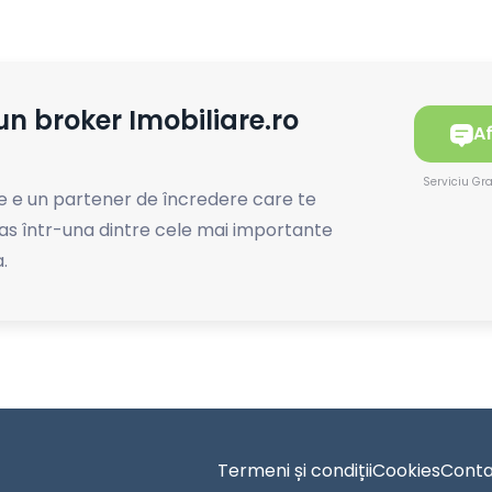
un broker Imobiliare.ro
Af
Serviciu Gr
e e un partener de încredere care te
as într-una dintre cele mai importante
a.
Termeni și condiții
Cookies
Conta