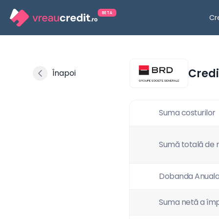
BETA
Cr
Credi
Înapoi
Suma costurilor
Sumă totală de
Dobanda Anuala
Suma netă a împ