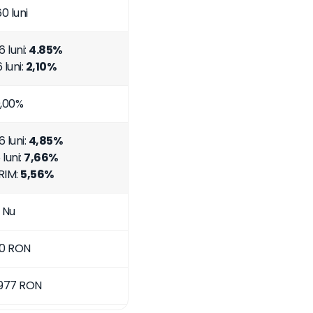
0 luni
 luni:
4.85%
 luni:
2,10%
,00%
 luni:
4,85%
luni:
7,66%
RIM:
5,56%
Nu
0 RON
977 RON