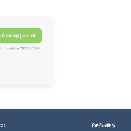
lă ce opțiuni ai
atuit conform OUG 52/2016
ct