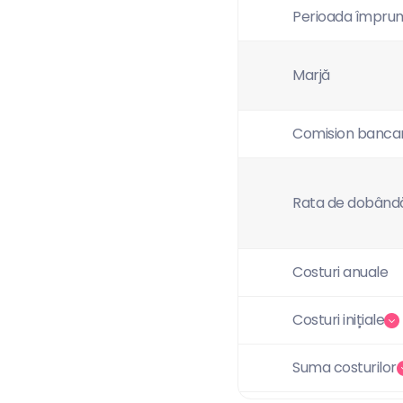
Perioada împrum
Marjă
Comision banca
Rata de dobând
Costuri anuale
Costuri inițiale
Suma costurilor