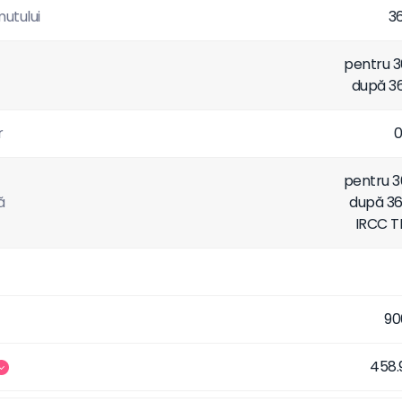
utului
36
pentru 36
după 36
r
0
pentru 36
ă
după 36 
IRCC T
90
458.