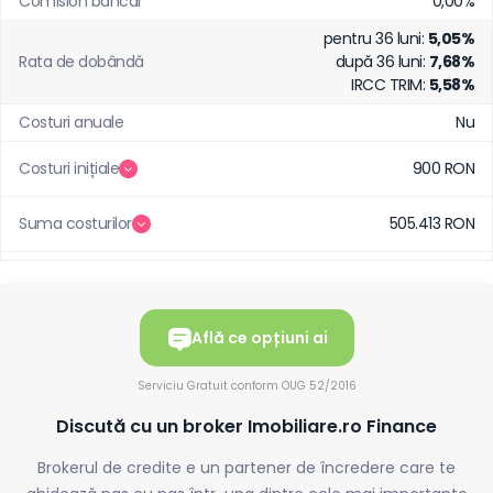
Comision bancar
0,00%
pentru 36 luni:
5,05%
Rata de dobândă
după 36 luni:
7,68%
IRCC TRIM:
5,58%
Costuri anuale
Nu
Costuri inițiale
900 RON
Suma costurilor
505.413 RON
Află ce opțiuni ai
Serviciu Gratuit conform OUG 52/2016
Discută cu un broker Imobiliare.ro Finance
Brokerul de credite e un partener de încredere care te