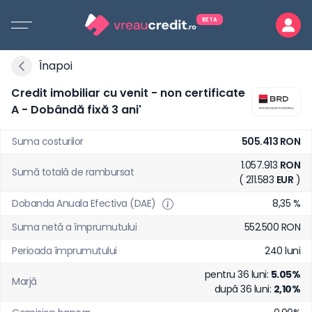
BETA
Înapoi
Credit imobiliar cu venit - non certificate
A - Dobândă fixă 3 ani'
Suma costurilor
505.413 RON
1.057.913
RON
Sumă totală de rambursat
( 211.583
EUR
)
Dobanda Anuala Efectiva (DAE)
8,35 %
Suma netă a împrumutului
552.500 RON
Perioada împrumutului
240 luni
pentru 36 luni:
5.05%
Marjă
după 36 luni:
2,10%