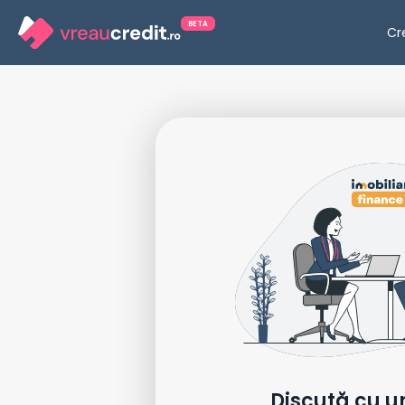
BETA
Cr
Discută cu u