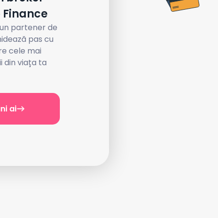
o Finance
 un partener de
hidează pas cu
re cele mai
 din viața ta
ni ai