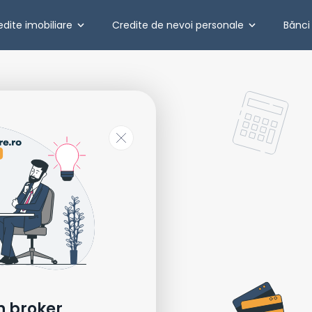
edite imobiliare
Credite de nevoi personale
Bănci
n broker