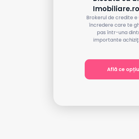
Imobiliare.r
Brokerul de credite e
încredere care te g
pas într-una dint
importante achiziții
Află ce opțiu